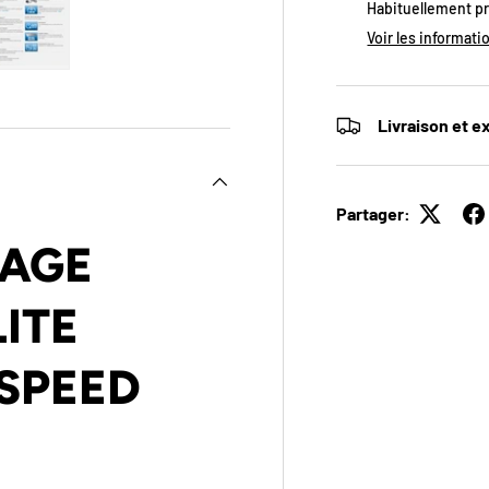
Habituellement p
Voir les informati
erie
la vue de galerie
image 4 dans la vue de galerie
Charger l’image 5 dans la vue de galerie
Livraison et e
Partager:
DAGE
LITE
PEED ​​