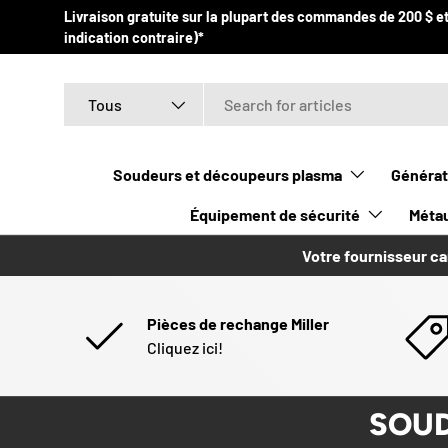
Livraison gratuite sur la plupart des commandes de 200 $ et
ALLER AU CONTENU
indication contraire)*
Recherche
Type de produit
Tous
Soudeurs et découpeurs plasma
Générat
Équipement de sécurité
Métau
Votre fournisseur ca
Pièces de rechange Miller
Cliquez ici!
SOUD