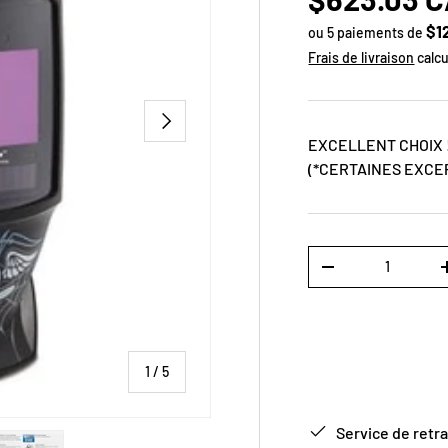
$1
ou 5 paiements de
Frais de livraison
calcu
SUIVANT
EXCELLENT CHOIX !
(*CERTAINES EXCEP
Qté
-
de
1
/
5
Service de retra