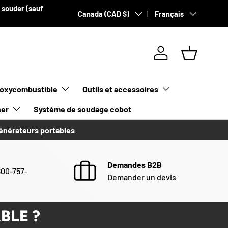
à souder (sauf
Pays
Langue
Canada (CAD $)
Français
Se connecter
Panier
oxycombustible
Outils et accessoires
ser
Système de soudage cobot
générateurs portables
Demandes B2B
800-757-
Demander un devis
BLE ?