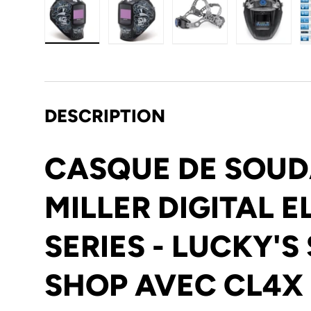
Charger l’image 1 dans la vue de galerie
Charger l’image 2 dans la vue de gal
Charger l’image 3 dans 
Charger l’
DESCRIPTION
CASQUE DE SOU
MILLER DIGITAL E
SERIES - LUCKY'S S
SHOP AVEC CL4X