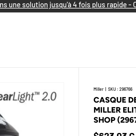
s une solution jusqu'à 4 fois plus rapide - C
Miller
|
SKU :
296766
CASQUE D
MILLER ELI
SHOP (296
$623.03 